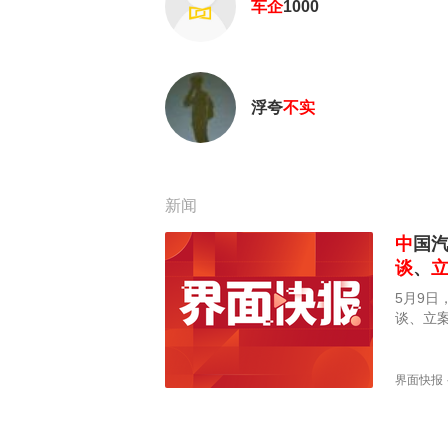
车企
1000
浮夸
不实
新闻
中
国
谈
、
5月9
谈、立
上盛传的
法，网
措以主
界面快报
系统的
通高效
品牌口