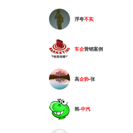
浮夸
不实
车企
营销案例
高
企
协
-张
韩-
中
汽