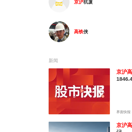
京沪
杭厦
高铁
侠
新闻
京沪
1846
界面快报
京沪