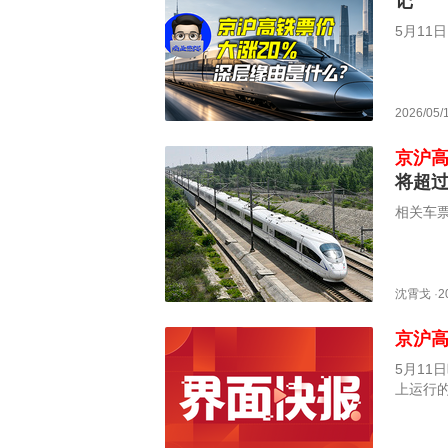
记
5月11
2026/05/
京沪
将超过
相关车票
沈霄戈
·
2
京沪
5月11
上运行
有降”
车票5月