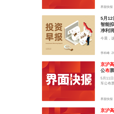
界面快报
5月1
智能拟
净利润
今晨，
李科峰
·
2
京沪
公
布
5月1
车公布票
车组列
不同幅
定性，
界面快报
京沪