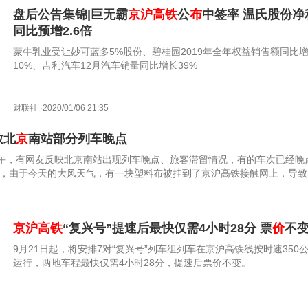
盘后公告集锦|巨无霸
京沪高铁
公
布
中签率 温氏股份净
同比预增2.6倍
蒙牛乳业受让妙可蓝多5%股份、碧桂园2019年全年权益销售额同比
10%、吉利汽车12月汽车销量同比增长39%
财联社
·
2020/01/06 21:35
致北
京
南站部分列车晚点
下午，有网友反映北京南站出现列车晚点、旅客滞留情况，有的车次已经晚
，由于今天的大风天气，有一块塑料布被挂到了京沪高铁接触网上，导致
京沪高铁
“复兴号”提速后最快仅需4小时28分 票
价
不
9月21日起，将安排7对“复兴号”列车组列车在京沪高铁线按时速350
运行，两地车程最快仅需4小时28分，提速后票价不变。