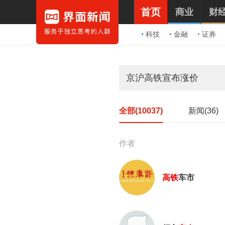
首页
商业
财
科技
金融
证券
全部(10037)
新闻(36)
作者
高铁
车市