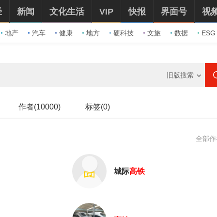
经
新闻
文化生活
VIP
快报
界面号
视
地产
汽车
健康
地方
硬科技
文旅
数据
ESG
旧版搜索
作者(10000)
标签(0)
全部作
城际
高铁