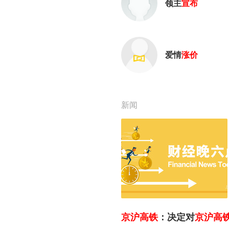
领主
宣布
爱情
涨价
新闻
京沪高铁
：决定对
京沪高