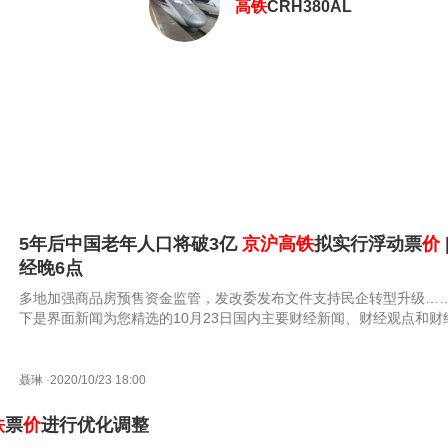
高铁
CRH380AL
5年后中国老年人口将破3亿
京沪高铁
拟实行浮动票
价
经晚6点
多地加强商品房预售资金监管，发改委发布文件支持民企转型升级…
下是界面新闻为您精选的10月23日国内主要财经新闻、财经观点和财
据。
聂琳
·
2020/10/23 18:00
铁
票
价
进行优化调整