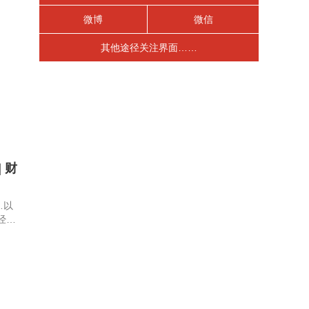
微博
微信
其他途径关注界面……
| 财
…以
经数