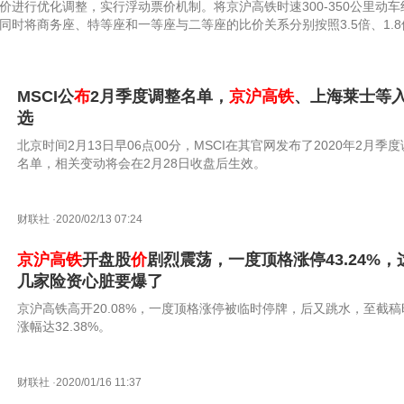
进行优化调整，实行浮动票价机制。将京沪高铁时速300-350公里动车
时将商务座、特等座和一等座与二等座的比价关系分别按照3.5倍、1.8
日起开始实施。
MSCI公
布
2月季度调整名单，
京沪高铁
、上海莱士等
选
北京时间2月13日早06点00分，MSCI在其官网发布了2020年2月季
名单，相关变动将会在2月28日收盘后生效。
财联社
·
2020/02/13 07:24
京沪高铁
开盘股
价
剧烈震荡，一度顶格涨停43.24%，
几家险资心脏要爆了
京沪高铁高开20.08%，一度顶格涨停被临时停牌，后又跳水，至截稿
涨幅达32.38%。
财联社
·
2020/01/16 11:37