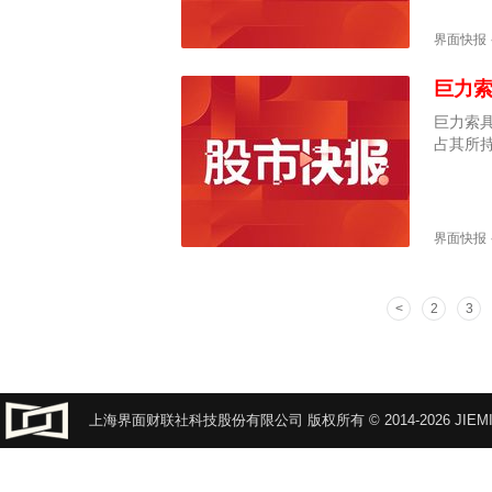
减值计
监局决
界面快报
主要责
采取监
巨力
巨力索具
占其所持
界面快报
2
3
上海界面财联社科技股份有限公司 版权所有 © 2014-2026 JIEMI