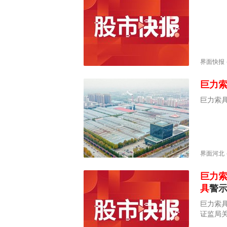
界面快报
巨力
巨力索
界面河北
巨力
具
警
巨力索具
证监局
责任人