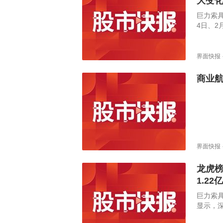
大变
巨力索具
4日、2
所的相
况正常
不存在
界面快报
事项。
生较大
商业
常波动
界面快报
龙虎榜
1.22
巨力索具
显示，深
净买入1