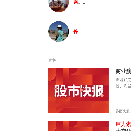
索
。。。
停
新闻
商业
商业航天
份、海
界面快报
巨力