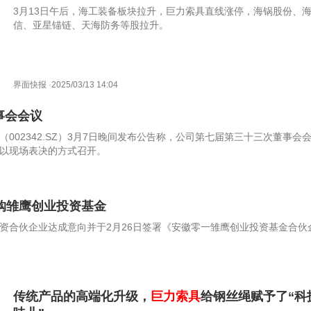
3月13日午后，海工装备板块拉升，巨力索具直线涨停，海锅股份、
信、亚星锚链、天海防务等股拉升。
界面快报
·
2025/03/13 14:04
事会会议
002342.SZ）3月7日晚间发布公告称，公司第七届第三十三次董事会
议室以现场表决的方式召开。
认购雏鹰创业投资基金
资合伙企业达成意向并于2月26日签署《安徽零一雏鹰创业投资基金合伙
传统产品的高端化升级，
巨力索具
给钢丝绳赋予了“科