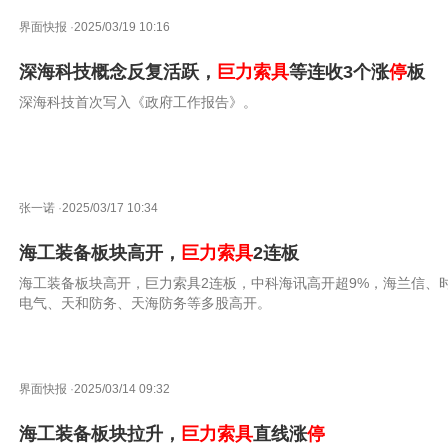
界面快报
·
2025/03/19 10:16
深海科技概念反复活跃，
巨力索具
等连收3个涨
停
板
深海科技首次写入《政府工作报告》。
张一诺
·
2025/03/17 10:34
海工装备板块高开，
巨力索具
2连板
海工装备板块高开，巨力索具2连板，中科海讯高开超9%，海兰信、
电气、天和防务、天海防务等多股高开。
界面快报
·
2025/03/14 09:32
海工装备板块拉升，
巨力索具
直线涨
停