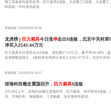
海工装备板块盘初走强，巨力索具6连板，大连重工2连板，大金重工
科高新、中科海讯跟涨。
界面快报
·
2025/03/20 09:36
龙虎榜 |
巨力索具
今日涨
停
走出5连板，北京中关村席
净买入2142.44万元
巨力索具今日涨停走出5连板，成交额17.47亿元，换手率34.58%，
龙虎榜数据显示，1家机构专用席位净买入2331.67万元，北京中关村
净买入2142.44万元。
界面快报
·
2025/03/19 16:27
深海科技概念震荡回升，
巨力索具
5连板
3月19日上午，深海科技概念震荡回升，巨力索具、神开股份5连板，
信、天海防务、海锅股份、江龙船艇、深水海纳等跟涨。