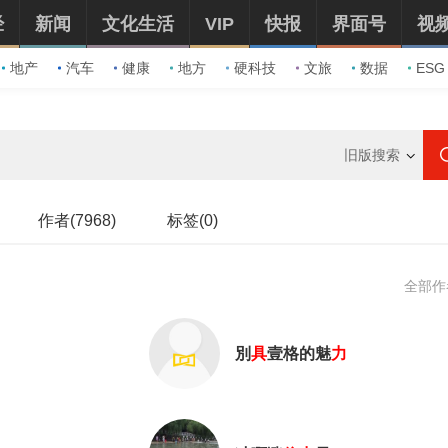
经
新闻
文化生活
VIP
快报
界面号
视
地产
汽车
健康
地方
硬科技
文旅
数据
ESG
旧版搜索
作者(7968)
标签(0)
全部作
別
具
壹格的魅
力