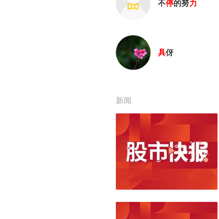
不
停
的努
力
具
伢
新闻