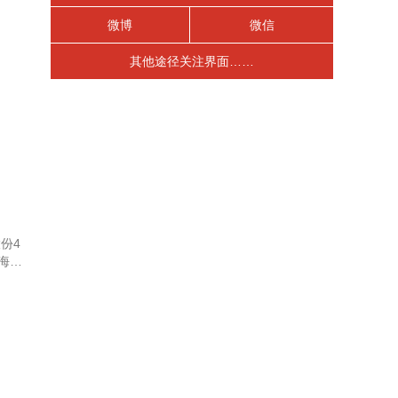
微博
微信
其他途径关注界面……
份4
海锅