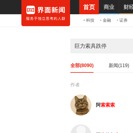
首页
商业
财
科技
金融
证券
全部(8090)
新闻(119)
作者
阿
索
索
索