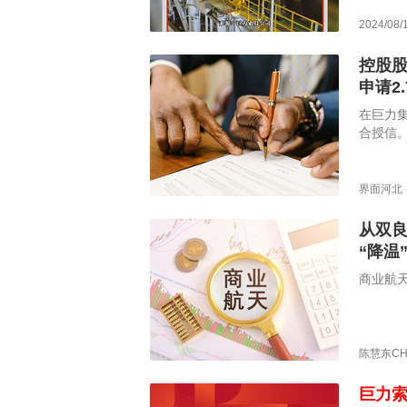
2024/08/
控股股
申请2
在巨力
合授信
界面河北
从双
“降温
商业航
陈慧东CH
巨力