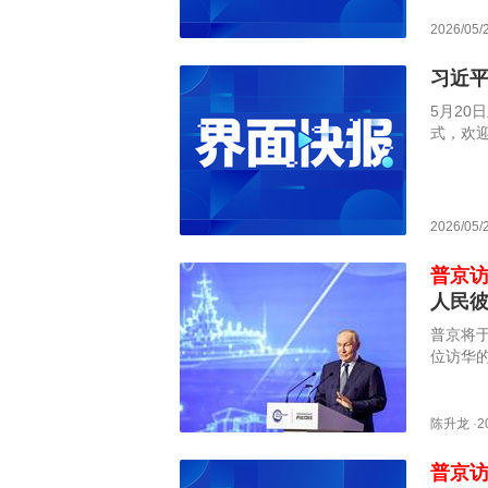
2026/05/
习近
5月2
式，欢
于5月1
2026/05/
普京
人民
普京将
位访华的
陈升龙
·
2
普京