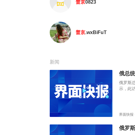
普京
0823
普京
.wxBiFuT
新闻
俄总
俄罗斯
示，此
界面快报
俄罗