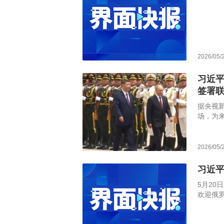
2026/05/
习近
签署
据央视
场，为
《莫斯
2026/05/
习近
5月2
欢迎俄
月19日