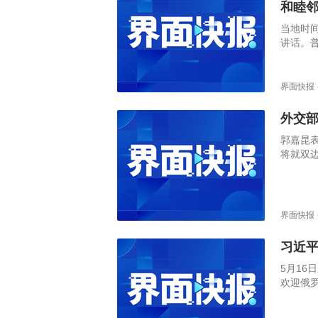
和睦
当地时
讲话。
解。普
睦邻友
罗斯总统
界面快报
第25次
外交
郭嘉昆
将就双
视新闻
界面快报
习近
5月1
欢迎俄