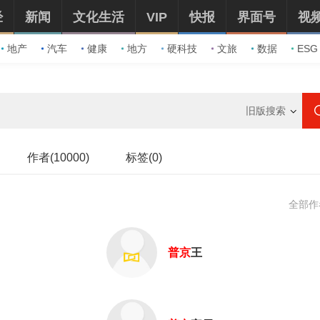
经
新闻
文化生活
VIP
快报
界面号
视
地产
汽车
健康
地方
硬科技
文旅
数据
ESG
旧版搜索
作者(10000)
标签(0)
全部作
普京
王