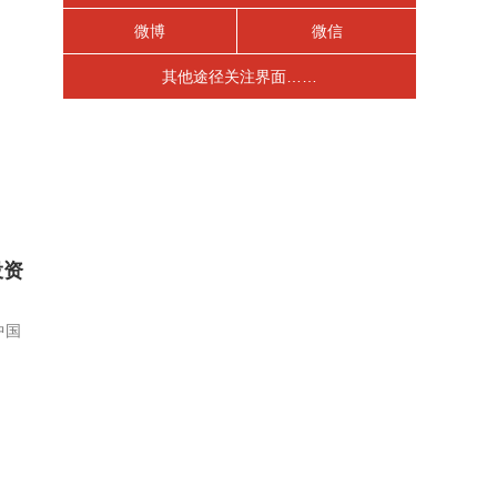
微博
微信
其他途径关注界面……
投资
中国