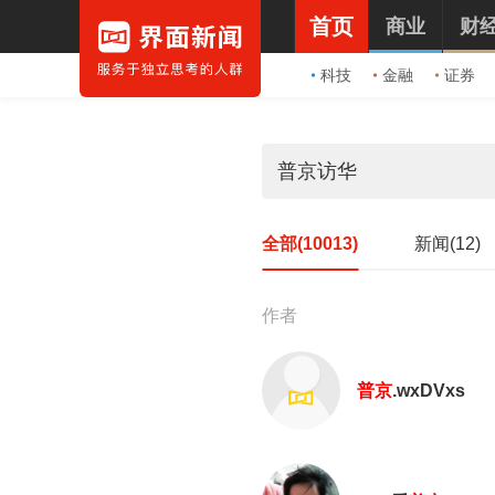
首页
商业
财
科技
金融
证券
全部(10013)
新闻(12)
作者
普京
.wxDVxs