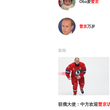
Oba爱
普京
普京
万岁
新闻
驻俄大使：中方欢迎
普京