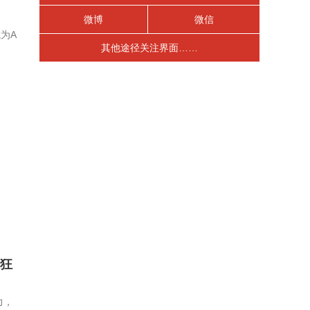
微博
微信
为A
其他途径关注界面……
狂
力，