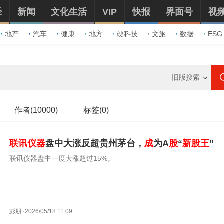
经
新闻
文化生活
VIP
快报
界面号
视
地产
汽车
健康
地方
硬科技
文旅
数据
ESG
旧版搜索
作者(10000)
标签(0)
联
讯
仪器
盘中大涨反超贵州茅台，
成
为A
股
“
新股
王
”
联讯仪器盘中一度大涨超过15%。
彭朋
·
2026/05/18 11:09