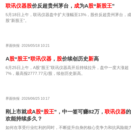
联
讯
仪器
股
价反超贵州茅台，
成
为A
股
“
新股
王
”
5月18日上午，联讯仪器盘中扩大涨幅至13%，股价反超贵州茅台，成
股“新股王”。
界面快报
·
2026/05/18 10:21
A
股
“
股
王
”
联
讯
仪器
，
股
价续创历史
新
高
6月25日上午，A股“股王”联讯仪器高开后持续拉升，盘中一度大涨超
7%，最高报2777.77元/股，续创历史新高。
界面快报
·
2026/06/25 10:17
刚上市就
成
A
股
“
股
王
”，中一签可赚82万，
联
讯
仪器
的
欢能持续多久？
如何在享受行业红利的同时，不断提升自身的核心竞争力和抗风险能