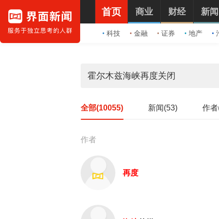
首页
商业
财经
新闻
科技
金融
证券
地产
全部(10055)
新闻(53)
作者(
作者
再度