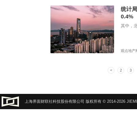
统计局
0.4%
其中，北
观点地产
2
3
上海界面财联社科技股份有限公司 版权所有 © 2014-2026 JIEMI