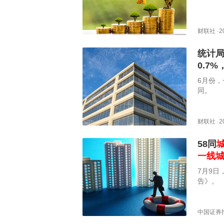
财联社
·
2
统计局
0.7
6月份，
同。
财联社
·
2
58同
一线
7月9日
告》。
中国证券