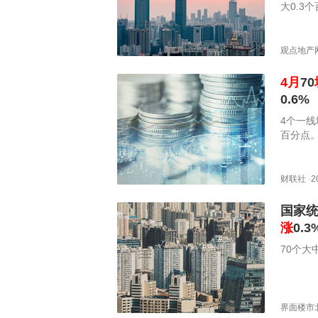
大0.3
观点地产
4
月
70
0.6%
4个一线
百分点
财联社
·
2
国家
涨
0.3
70个
界面楼市