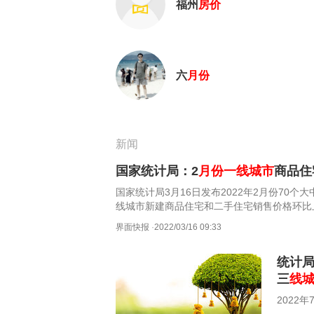
福州
房价
六
月份
新闻
国家统计局：2
月份
一线城市
商品住
国家统计局3月16日发布2022年2月份70
线城市新建商品住宅和二手住宅销售价格环比
格同比涨幅回落或持平，三线城市同比下降。
界面快报
·
2022/03/16 09:33
统计局
三
线
2022