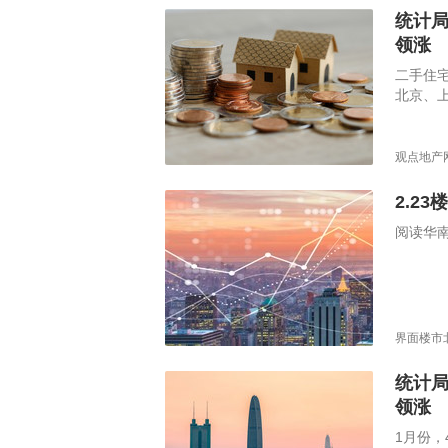
统计局
领涨
二手住宅
北京、上
观点地产
2.23楼
阅读华
界面楼市
统计局
领涨
1月份，