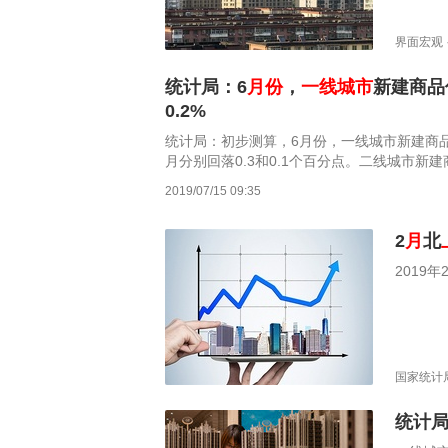
界面宏观
统计局：6
月份
，
一线城市
新建商品
0.2%
统计局：初步测算，6月份，一线城市新建商品
月分别回落0.3和0.1个百分点。二线城市新建
比上月分别回落0.7和0.5个百分点。三线城市
2019/07/15 09:35
涨幅比上月分别回落0.4和0.3个百分点。
2
月
北
2019
国家统计
统计