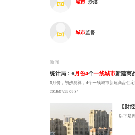
城市
_沙漠
城市
监督
新闻
统计局：6
月份
4
个
一线城市
新建商
6月份，初步测算，4个一线城市新建商品住宅销
2019/07/15 09:34
【财经
以下是