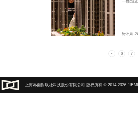
一线城
统计局
·
2
6
7
上海界面财联社科技股份有限公司 版权所有 © 2014-2026 JIEMI