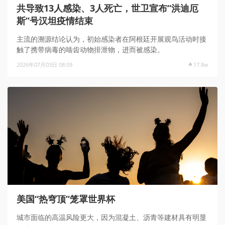
共导致13人感染、3人死亡，世卫宣布“洪迪厄
斯”号汉坦疫情结束
主流的溯源结论认为，初始感染者在阿根廷开展观鸟活动时接
触了携带病毒的啮齿动物排泄物，进而被感染。
2026年07月03日 08:09
17.8w
美国“热穹顶”笼罩世界杯
城市面临的高温风险更大，因为混凝土、沥青等建材具有明显