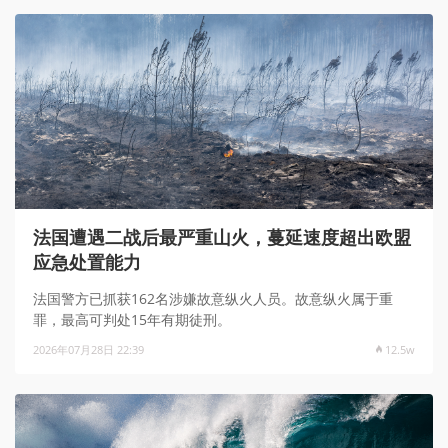
法国遭遇二战后最严重山火，蔓延速度超出欧盟
应急处置能力
法国警方已抓获162名涉嫌故意纵火人员。故意纵火属于重
罪，最高可判处15年有期徒刑。
2026年07月28日 22:39
12.5w