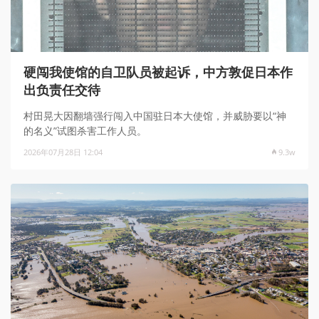
硬闯我使馆的自卫队员被起诉，中方敦促日本作
出负责任交待
村田晃大因翻墙强行闯入中国驻日本大使馆，并威胁要以“神
的名义”试图杀害工作人员。
2026年07月28日 12:04
9.3w