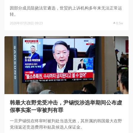
因部分成员阻挠法官遴选，世贸的上诉机构多年来无法正常运
转。
2026年07月28日 09:23
8.5w
韩最大在野党受冲击，尹锡悦涉选举期间公布虚
假事实案一审被判有罪
一旦尹锡悦在终审时被判处当选无效，其所属的韩国最大在野
党须返还竞选费用补贴及候选人保证金。