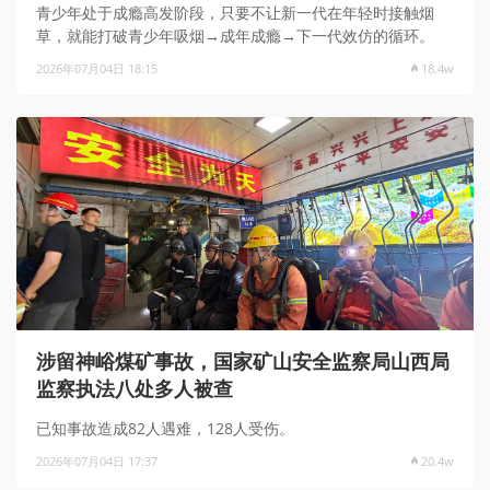
青少年处于成瘾高发阶段，只要不让新一代在年轻时接触烟
草，就能打破青少年吸烟→成年成瘾→下一代效仿的循环。
2026年07月04日 18:15
18.4w
涉留神峪煤矿事故，国家矿山安全监察局山西局
监察执法八处多人被查
已知事故造成82人遇难，128人受伤。
2026年07月04日 17:37
20.4w