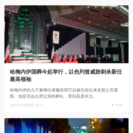
哈梅内伊国葬今起举行，以色列曾威胁刺杀新任
最高领袖
哈梅内伊的儿子兼继任者穆杰塔巴自被任命以来未曾公开露
面。他是否会出席父亲的葬礼，受到高度关注。
2026年07月04日 09:12
18.9w