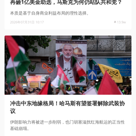
再砸1亿美金助选，马斯克为何仍站队共和党？
本质是基于自身商业利益布局的理性选择。
2026年07月31日 10:17
13.9w
冲击中东地缘格局！哈马斯有望签署解除武装协
议
伊朗影响力将被进一步削弱，也门胡塞滋扰红海航运的正当性
基础崩塌。