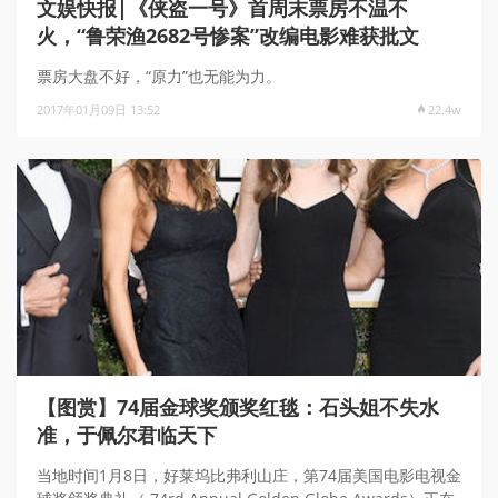
文娱快报|《侠盗一号》首周末票房不温不
火，“鲁荣渔2682号惨案”改编电影难获批文
票房大盘不好，“原力”也无能为力。
2017年01月09日 13:52
22.4w
【图赏】74届金球奖颁奖红毯：石头姐不失水
准，于佩尔君临天下
当地时间1月8日，好莱坞比弗利山庄，第74届美国电影电视金