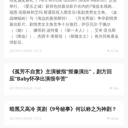
球奖颁奖典礼（ 74rd Annual Golden Globe Awards）正在
举行。《爱乐之城》获得包括最佳影片在内的7项提名领跑，
瑞恩·高斯林和艾玛·斯通双双入围音乐/喜剧类男女主角。《血
战钢锯岭》与《海边的曼彻斯特》、《月光男孩》争夺剧情类
最佳影片。剧情类女主角竞争十分激烈，伊莎贝尔·于佩尔
（《她》）、娜塔莉·波特曼（《第一夫人》）、艾米·亚当斯
（《降临》）、杰西卡·查斯坦（《斯隆女士》）将共同角逐金
球影后。
2017年01月09日 10:13
25.5w
《孤芳不自赏》主演被指“抠像演出”，剧方回
应“Baby怀孕出演很辛苦”
2017年01月06日 15:41
35w
暗黑又高冷 英剧《9号秘事》何以称之为神剧？
2017年01月03日 13:18
18.4w