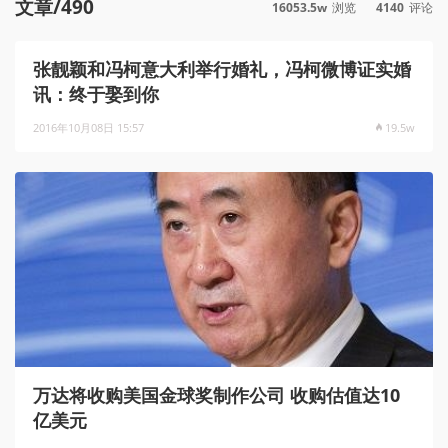
文章/490
16053.5w
浏览
4140
评论
张靓颖和冯柯意大利举行婚礼，冯柯微博证实婚
讯：终于娶到你
2016年10月08日 15:57
19.5w
万达将收购美国金球奖制作公司 收购估值达10
亿美元