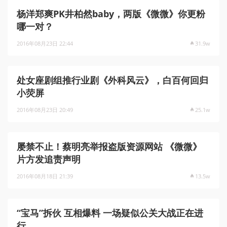
杨洋郑爽PK井柏然baby，两版《微微》你更粉
哪一对？
2016年08月23日 22:44
31.9w
处女座剧组推行业剧《外科风云》，白百何回归
小荧屏
2016年08月23日 20:49
25.1w
屡禁不止！蔡明亮举报盗版资源网站 《微微》
片方发追责声明
2016年08月18日 21:39
13.5w
“宝马”拆伙 互相爆料 一场疑似公关大战正在进
行