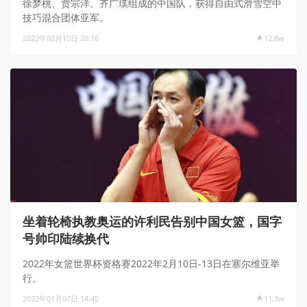
徐梦桃、贾宗洋、齐广璞组成的中国队，获得自由式滑雪空中
技巧混合团体亚军。
2022年02月10日 20:16
12.8w
坐着轮椅执教奥运的许利民告别中国女篮，国字
号帅印陆续换代
2022年女篮世界杯资格赛2022年2月10日-13日在塞尔维亚举
行。
2022年01月07日 14:45
11.3w