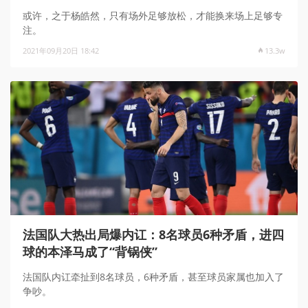
或许，之于杨皓然，只有场外足够放松，才能换来场上足够专
注。
2021年09月20日 18:42
13.3w
法国队大热出局爆内讧：8名球员6种矛盾，进四
球的本泽马成了“背锅侠”
法国队内讧牵扯到8名球员，6种矛盾，甚至球员家属也加入了
争吵。