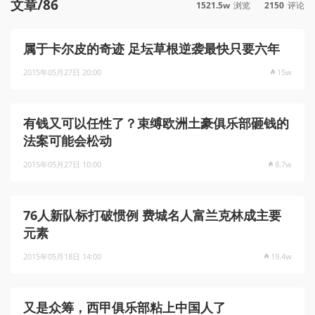
文章/86
1521.5w
浏览
2150
评论
属于卡尔皮的奇迹 足坛草根逆袭最快只要六年
2015年05月27日 20:00
15w
有钱又可以任性了？束缚欧洲土豪俱乐部砸钱的
法案可能会松动
2015年05月27日 10:00
8.7w
76人新队标打破惯例 费城名人富兰克林成主要
元素
2015年05月18日 14:00
19.4w
又是众筹，西甲俱乐部粘上中国人了