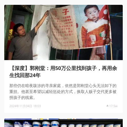
【深度】郭刚堂：用50万公里找到孩子，再用余
生找回那24年
那些仍在暗夜跋涉的寻亲家庭，依然是郭刚堂心头无法卸下的
重担。他甚至希望以减轻惩处的方式，换取人贩子交代更多被
拐孩子的线索。
2024年11月04日 18:03
17.5w