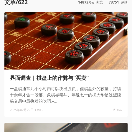
文章/622
14873.0w
浏览
73751
评论
界面调查｜棋盘上的作弊与“买卖”
一盘棋通常几个小时内可以决出胜负，但棋盘外的较量，持续
十余年才告一段落。象棋界泰斗、年逾七十的柳大华是这些隐
秘交易中最执着的吹哨人。
2025年02月22日 13:06
36w