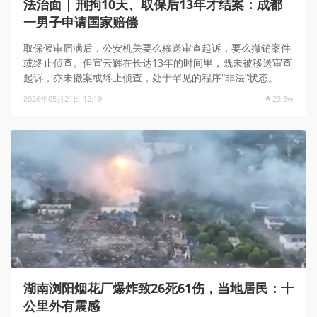
法治面 | 刑拘10天、取保后13年才结案：成都
一男子申请国家赔偿
取保候审届满后，公安机关要么移送审查起诉，要么撤销案件
或终止侦查。但宣云辉在长达13年的时间里，既未被移送审查
起诉，亦未撤案或终止侦查，处于罕见的程序“非法”状态。
2026年05月21日 12:19
23.3w
湖南浏阳烟花厂爆炸致26死61伤，当地居民：十
公里外有震感