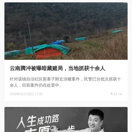
云南腾冲被曝暗藏赌局，当地抓获十余人
针对该镇自治社区新寨子附近涉赌案件，民警已分批次抓获十
余人，目前案件仍在处置中。
2026年03月28日 17:39
23.1w