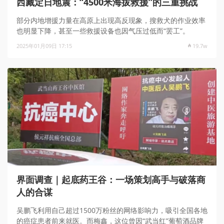
西藏定日地震：“4500米海拔救援”的三重挑战
部分内地增援力量在高原上出现高反现象，搜救犬的作业效率
也明显下降，甚至一些救援设备也因气压过低而“罢工”。
2025年01月09日 17:15
19.7w
界面调查｜起底药王谷：一场策划高手与破落商
人的合谋
吴鹏飞利用自己超过1500万粉丝的网络影响力，吸引全国各地
的癌症患者前来就医。而梅鑫，这位曾因“武当红”葡萄酒品牌