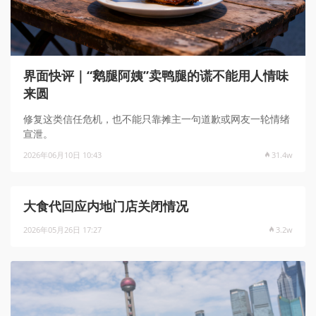
界面快评｜“鹅腿阿姨”卖鸭腿的谎不能用人情味
来圆
修复这类信任危机，也不能只靠摊主一句道歉或网友一轮情绪
宣泄。
2026年06月10日 10:43
31.4w
大食代回应内地门店关闭情况
2026年05月26日 17:27
3.2w