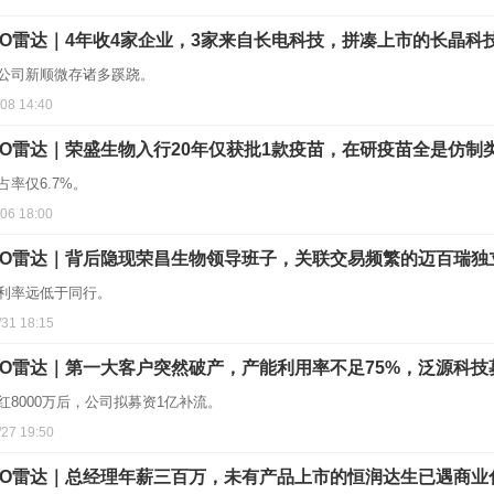
PO雷达｜4年收4家企业，3家来自长电科技，拼凑上市的长晶科
公司新顺微存诸多蹊跷。
/08 14:40
PO雷达｜荣盛生物入行20年仅获批1款疫苗，在研疫苗全是仿制
占率仅6.7%。
/06 18:00
PO雷达｜背后隐现荣昌生物领导班子，关联交易频繁的迈百瑞独
利率远低于同行。
/31 18:15
PO雷达｜第一大客户突然破产，产能利用率不足75%，泛源科
红8000万后，公司拟募资1亿补流。
/27 19:50
PO雷达｜总经理年薪三百万，未有产品上市的恒润达生已遇商业