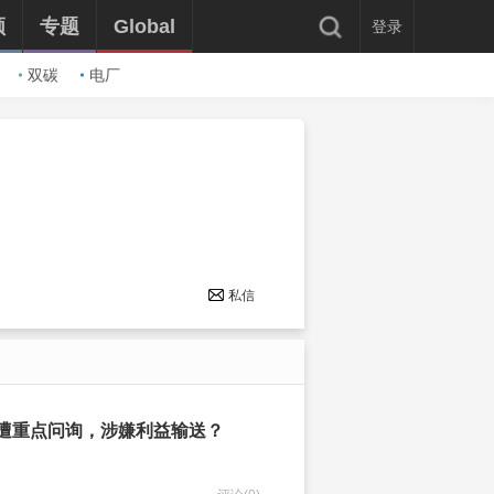
频
专题
Global
登录
双碳
电厂
私信
易遭重点问询，涉嫌利益输送？