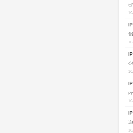
已
10
I
曾
10
I
公
10
I
内
10
I
连
10