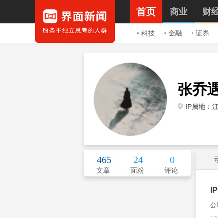
首页
商业
财
科技
金融
证券
张乔
IP属地：
465
24
0
文章
面粉
评论
I
公