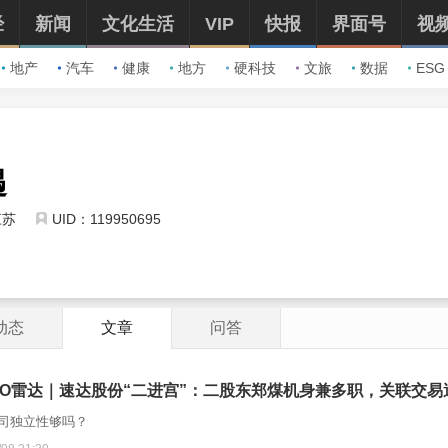
经
新闻
文化生活
VIP
快报
界面号
视
地产
汽车
健康
地方
硬科技
文旅
数据
ESG
遇
江苏
UID：119950695
动态
文章
问答
PO雷达｜速达股份“二进宫”：二股东郑煤机身兼多职，关联交
司独立性够吗？