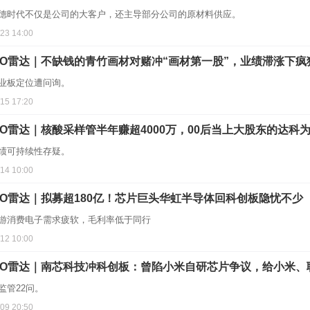
德时代不仅是公司的大客户，还主导部分公司的原材料供应。
/23 14:00
PO雷达｜不缺钱的青竹画材对赌冲“画材第一股”，业绩滞涨下
业板定位遭问询。
/15 17:20
PO雷达｜核酸采样管半年赚超4000万，00后当上大股东的达科
绩可持续性存疑。
/14 10:00
PO雷达｜拟募超180亿！芯片巨头华虹半导体回科创板隐忧不少
游消费电子需求疲软，毛利率低于同行
/12 10:00
PO雷达｜南芯科技冲科创板：曾陷小米自研芯片争议，给小米、
监管22问。
/09 20:50