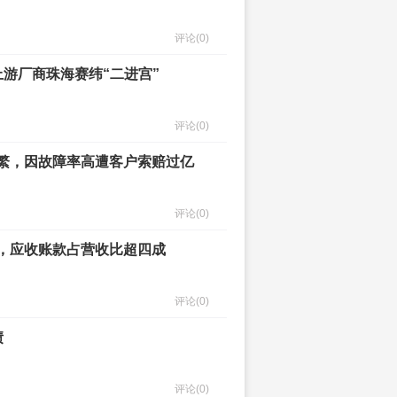
评论
(0)
上游厂商珠海赛纬“二进宫”
评论
(0)
频繁，因故障率高遭客户索赔过亿
评论
(0)
滑，应收账款占营收比超四成
评论
(0)
债
评论
(0)