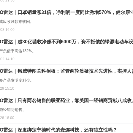
/08 21:30
PO雷达｜口罩销量涨31倍，净利润一度同比激增570%，健尔
成应收账款难收回。
/03 16:00
PO雷达｜超30亿营收净赚不到6000万，资不抵债的绿源电动车
产负债率高达132%。
/02 14:10
PO雷达｜锴威特闯关科创板：监管两轮质疑技术先进性，实控人
要产品发明专利少。
/29 15:10
PO雷达｜只有两名销售的联亚药业，靠美国一经销商贡献八成收
赖经销商销售。
/28 18:00
PO雷达｜深度绑定宁德时代的壹连科技，还有独立性吗？