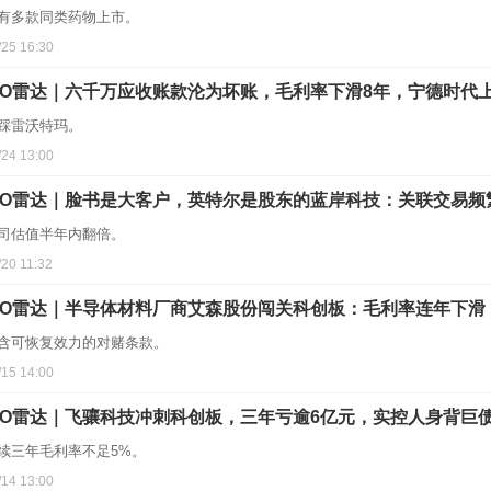
有多款同类药物上市。
/25 16:30
PO雷达｜六千万应收账款沦为坏账，毛利率下滑8年，宁德时代
踩雷沃特玛。
/24 13:00
PO雷达｜脸书是大客户，英特尔是股东的蓝岸科技：关联交易
司估值半年内翻倍。
/20 11:32
PO雷达｜半导体材料厂商艾森股份闯关科创板：毛利率连年下
含可恢复效力的对赌条款。
/15 14:00
PO雷达｜飞骧科技冲刺科创板，三年亏逾6亿元，实控人身背巨
续三年毛利率不足5%。
/14 13:00