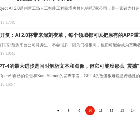
roject AI 2.0是创新工场人工智能工程院塔尖孵化的第7家公司，是一家致力打
。
/19 17:45
开复：AI 2.0将带来深刻变革，每个领域都可以把原有的APP
们可以预测平台公司将诞生，不会很多，因为门槛很高，他们可能会成为垄断
/17 10:41
PT-4的最大进步是同时解析文本和图像，但它可能没那么“震撼”
OpenAI自己的公告和Sam Altman的发声来看，GPT-4的改进很难说是跨
/15 16:57
◄
8
9
10
11
12
13
14