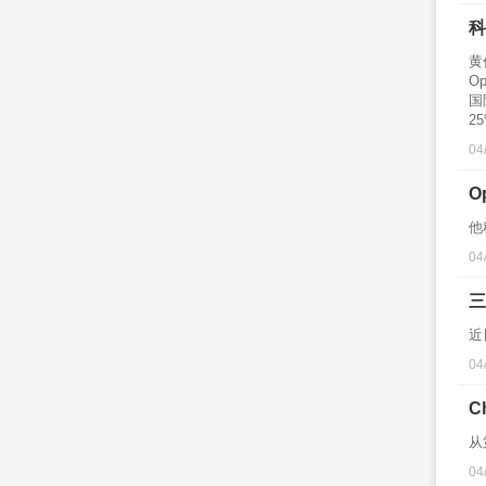
科
黄
O
国
2
04
O
他
04
三
近
04
C
从
04