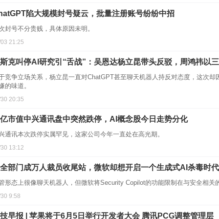
hatGPT陷大规模封号疑云，批量注册账号纷纷中招
次封号不分贵贱，具体原因未明。
/03 21:25
斯克叫停AI研究引“舌战”：吴恩达杨立昆带头反驳，周鸿祎以
于竞争立场关系，杨立昆一直对ChatGPT甚至聊天机器人持反对态度，这次却因
嫌的味道。
/30 20:35
亿市值中兴通讯盘中突然跌停，AI概念股今日走势分化
兴通讯本次跌停实属罕见，这家公司今年一直处在高光期。
/30 13:12
全部门成万人裁员收尾站，微软却想开启一个生成式AI杀毒时代
管形态上很像聊天机器人，但微软将Security Copilot的功能限制在与安
/30 9:58
技早报 | 苹果将于6月5日举行开发者大会 腾讯PCG调整管理层