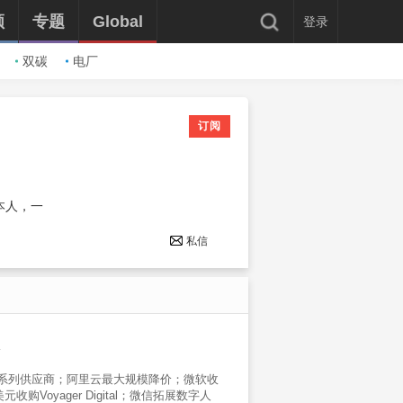
频
专题
Global
登录
双碳
电厂
订阅
本人，一
私信
15系列供应商；阿里云最大规模降价；微软收
oyager Digital；微信拓展数字人