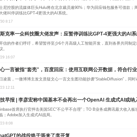
士尼控股的流媒体巨头Hulu将在北京裁员逾90%；华为回应钱包服务可借款；周
大佬叫停训练比GPT-4更强大的AI系统。
/30 8:17
斯克率一众科技圈大佬发声：应暂停训练比GPT-4更强大的AI系
开信的作者们呼吁，希望暂停至少6个月高级人工智能开发，直到各界共同制
议。
/29 16:07
心一言被指“套壳”，百度回应：使用互联网公开数据，符合行
日凌晨，一微博博主发文质疑文心一言文生图功能抄袭“StableDiffusion”
/23 12:11
技早报 | 李彦宏称中国基本不会再出一个OpenAI 生成式AI或
oinbase首席执行官抨击美国SEC“不公平不合理”；TO B业务成腾讯最大收入板块
临；Adobe加入生成式AI战局。
/23 8:08
hatGPT的战役终于等来了李开复