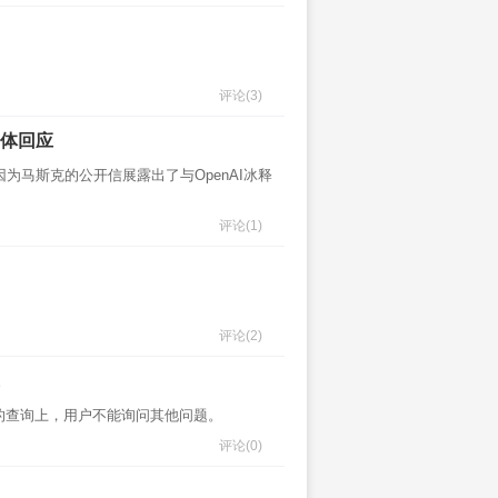
评论
(3)
三体回应
为马斯克的公开信展露出了与OpenAI冰释
评论
(1)
评论
(2)
全相关的查询上，用户不能询问其他问题。
评论
(0)