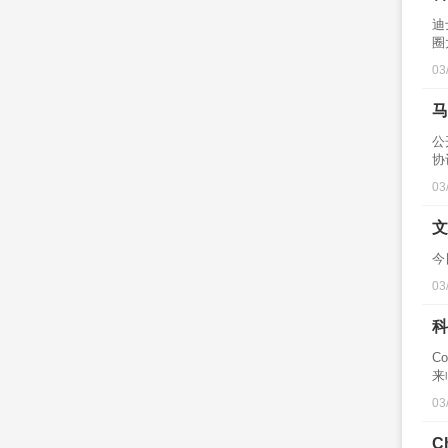
迪
圈
03
马
公
协
03
文
今
03
科
C
来
03
C