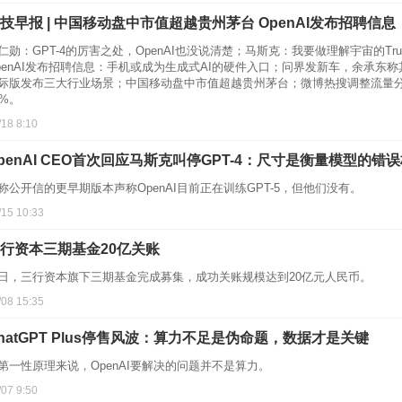
技早报 | 中国移动盘中市值超越贵州茅台 OpenAI发布招聘信息
仁勋：GPT-4的厉害之处，OpenAI也没说清楚；马斯克：我要做理解宇宙的Tru
penAI发布招聘信息：手机或成为生成式AI的硬件入口；问界发新车，余承东称其为
际版发布三大行业场景；中国移动盘中市值超越贵州茅台；微博热搜调整流量分
5%。
/18 8:10
penAI CEO首次回应马斯克叫停GPT-4：尺寸是衡量模型的错
称公开信的更早期版本声称OpenAI目前正在训练GPT-5，但他们没有。
/15 10:33
行资本三期基金20亿关账
日，三行资本旗下三期基金完成募集，成功关账规模达到20亿元人民币。
/08 15:35
hatGPT Plus停售风波：算力不足是伪命题，数据才是关键
第一性原理来说，OpenAI要解决的问题并不是算力。
/07 9:50