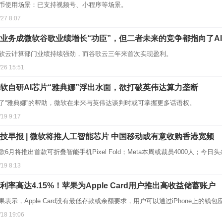
币使用场景：已支持视频号、小程序等场景。
/27 8:07
业务成微软谷歌业绩增长“功臣”，但二者未来的竞争都指向了AI
软云计算部门业绩持续强劲，而谷歌云三年来首次实现盈利。
/26 15:51
软自研AI芯片“雅典娜”浮出水面，欲打破英伟达算力垄断
了“雅典娜”的帮助，微软在未来与英伟达谈判时或可掌握更多话语权。
/19 9:17
技早报 | 微软将推人工智能芯片 中国移动或有意收购香港宽频
歌6月将推出首款可折叠智能手机Pixel Fold；Meta本周或裁员4000人；
/19 8:13
利率高达4.15%！苹果为Apple Card用户推出高收益储蓄账户
果表示，Apple Card没有最低存款或余额要求，用户可以通过iPhone上的
/18 19:06