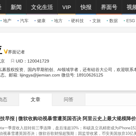
经
新闻
文化生活
VIP
快报
界面号
视
地产
汽车
健康
地方
硬科技
文旅
数据
ESG
亚
界面记者
北京
UID：120041729
、私募股权投资、国内早期初创、AI领域学者，还有硅谷大公司，欢迎联系
箱: lijingya@jiemian.com 微信号: 18910626125
动态
文章
问答
技早报 | 微软收购动视暴雪遭英国否决 阿里云史上最大规模降价
eta一季度收入扭转前三季连降，盘后涨超10%；和硕及立讯精密成为iPhone
动视暴雪遭英国否决；微软谷歌财报超预期；因监管收紧，币安美国放弃10亿美元收购V