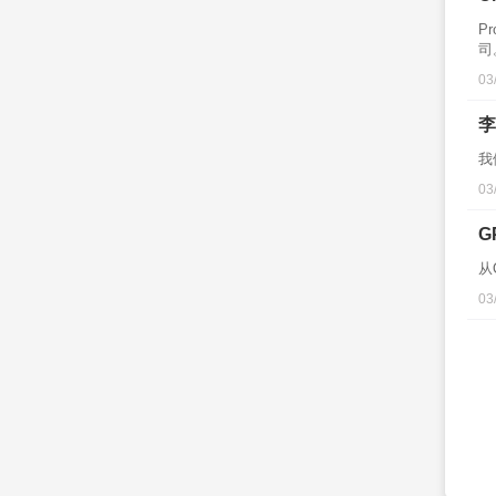
P
司
03
李
我
03
G
从
03