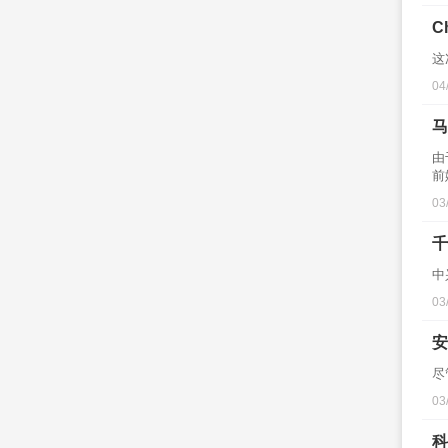
C
这
04
马
由
前
03
千
中
03
安
尽
03
科