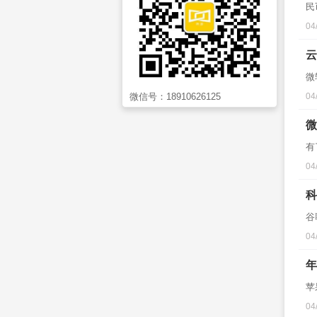
民
04
云
微
微信号：
18910626125
04
微
有
04
科
谷
04
年
苹
04