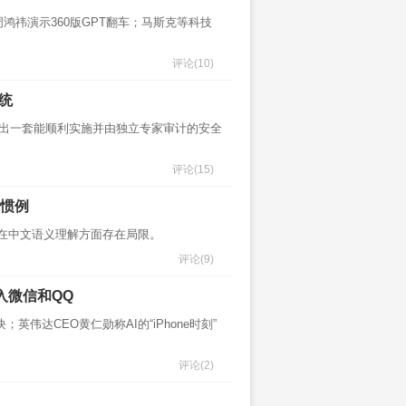
鸿祎演示360版GPT翻车；马斯克等科技
评论
(10)
统
定出一套能顺利实施并由独立专家审计的安全
评论
(15)
业惯例
，同时在中文语义理解方面存在局限。
评论
(9)
纳入微信和QQ
；英伟达CEO黄仁勋称AI的“iPhone时刻”
评论
(2)