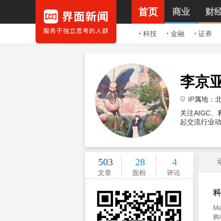
首页
商业
财
科技
金融
证券
李京
IP属地：
关注AIGC
起交流行业动态。邮
503
28
4
文章
面粉
评论
科
M
购