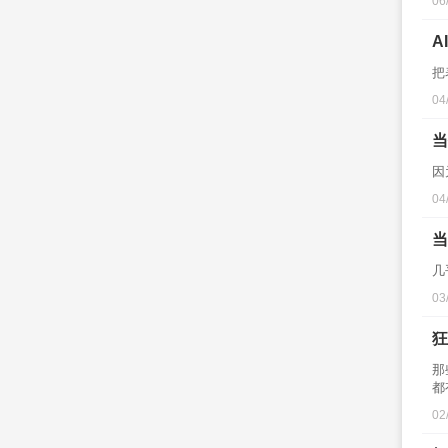
06
A
把
04
当
因
04
当
几
03
狂
那
都
02