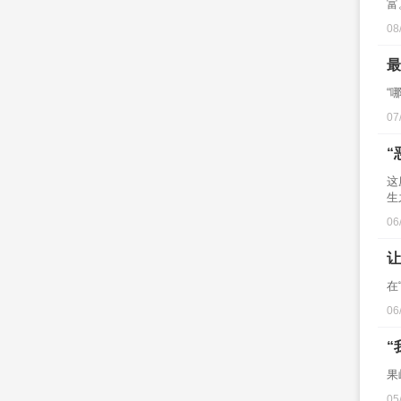
富
08
最
“
07
“
这
生
06
让
在
06
“
果
05