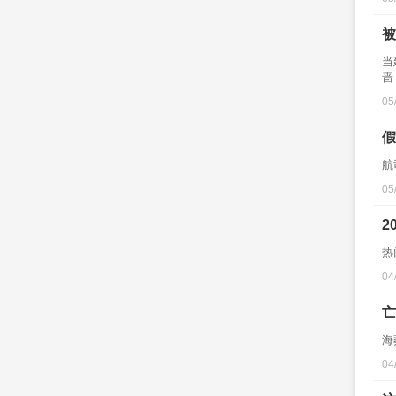
被
当
啬
05
假
航
05
2
热
04
亡
海
04