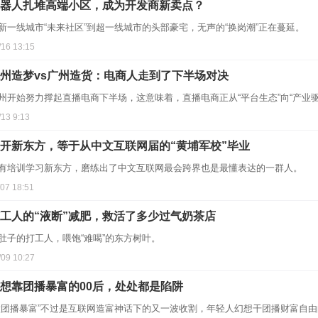
器人扎堆高端小区，成为开发商新卖点？
新一线城市“未来社区”到超一线城市的头部豪宅，无声的“换岗潮”正在蔓延。
/16 13:15
州造梦vs广州造货：电商人走到了下半场对决
州开始努力撑起直播电商下半场，这意味着，直播电商正从“平台生态”向“产业
/13 9:13
开新东方，等于从中文互联网届的“黄埔军校”毕业
有培训学习新东方，磨练出了中文互联网最会跨界也是最懂表达的一群人。
/07 18:51
工人的“液断”减肥，救活了多少过气奶茶店
肚子的打工人，喂饱“难喝”的东方树叶。
/09 10:27
想靠团播暴富的00后，处处都是陷阱
做团播暴富”不过是互联网造富神话下的又一波收割，年轻人幻想干团播财富自