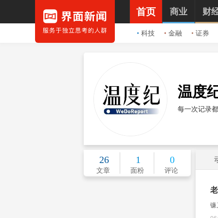
首页
商业
财
科技
金融
证券
温度纪t
每一次记录
26
1
0
文章
面粉
评论
老
镰