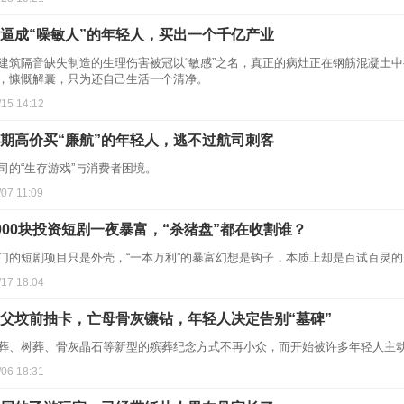
逼成“噪敏人”的年轻人，买出一个千亿产业
建筑隔音缺失制造的生理伤害被冠以“敏感”之名，真正的病灶正在钢筋混凝土
，慷慨解囊，只为还自己生活一个清净。
/15 14:12
期高价买“廉航”的年轻人，逃不过航司刺客
司的“生存游戏”与消费者困境。
/07 11:09
000块投资短剧一夜暴富，“杀猪盘”都在收割谁？
门的短剧项目只是外壳，“一本万利”的暴富幻想是钩子，本质上却是百试百灵
/17 18:04
父坟前抽卡，亡母骨灰镶钻，年轻人决定告别“墓碑”
葬、树葬、骨灰晶石等新型的殡葬纪念方式不再小众，而开始被许多年轻人主
/06 18:31