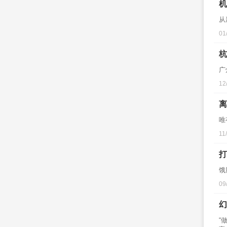
机
从
01
杭
广
12
离
唯
11
打
饿
09
幻
“