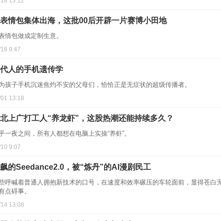
/18 13:12
I表情包集体出海，这批00后开辟一片赛博小田地
表情包做成定制生意。
/18 9:47
代人的手机遗传学
为孩子手机沉迷焦灼不安的父母们，恰恰正是无症状的超级传播者。
/01 13:18
北上广打工人“养龙虾”，这股热潮还能持续多久？
乎一夜之间，所有人都想在电脑上实操“养虾”。
/10 9:07
飙的Seedance2.0，被“炼丹”的AI漫剧民工
些呼喊着普通人拥抱新技术的口号，在速度和效率碾压的车轮面前，显得苍白无力
有点碍事。
/14 13:08