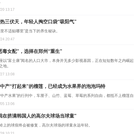
。
/20 13:17
热三伏天，年轻人掏空口袋“吸阳气”
哪里不适贴哪里”是当下的养生秘诀。
/24 20:47
恶毒女配”，选择在郑州“重生”
座以“富士康”闻名的人口大市，本身并无多少影视基因，正在短短数年之内崛起
之地。
/27 13:08
中产“打起来”的榴莲，已经成为水果界的泡泡玛特
“中产水果”的行列中，车厘子、山竹、蓝莓、草莓的系列自由，都抵不上榴莲
/05 13:06
我在挤满韩国人的高尔夫球场当球童”
岭上的球痕终会被修复，高尔夫球场的球童永远年轻。
/28 10:21