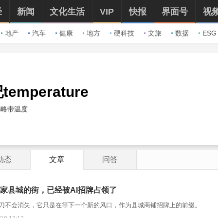
经
新闻
文化生活
VIP
快报
界面号
视
地产
汽车
健康
地方
硬科技
文旅
数据
ESG
emperature
都略带温度
动态
文章
问答
家县城的街，已经被AI招牌占领了
刀不会消失，它只是在等下一个新的风口，作为县城商铺招牌上的前缀。