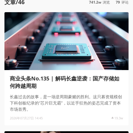
文章/46
741.2w
浏览
79
评论
商业头条No.135 | 解码长鑫逆袭：国产存储如
何跨越周期
长鑫过去的故事，是一场逆周期豪赌的胜利。这只募资规模创
下科创板纪录的“芯片巨无霸”，以近乎狂热的姿态完成了资本
市场首秀。
2026年07月27日 14:45
19.3w