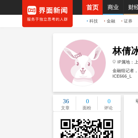
首页
商业
财
科技
金融
证券
林倩
IP属地：
金融组记者
ICE666_L
36
0
0
文章
面粉
评论