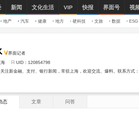
经
新闻
文化生活
VIP
快报
界面号
视
地产
汽车
健康
地方
硬科技
文旅
数据
ESG
冰
界面记者
上海
UID：120854798
，关注新金融、支付、银行新闻，常驻上海，欢迎交流、爆料。联系方式
动态
文章
问答