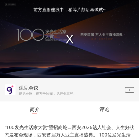
This
is
a
前方直播连线中，稍等片刻后再试试~
modal
window.
观见会议
观见会议，观万千波澜，见行业真经。
简介
评论
“100发光生活家大赏”暨招商蛇口西安2026熟人社会、人生好状
态发布会现场，西安首届万人业主直播盛典。 100位发光生活