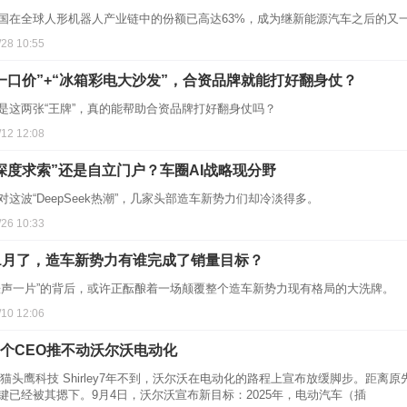
国在全球人形机器人产业链中的份额已高达63%，成为继新能源汽车之后的又一
/28 10:55
一口价”+“冰箱彩电大沙发”，合资品牌就能打好翻身仗？
是这两张“王牌”，真的能帮助合资品牌打好翻身仗吗？
/12 12:08
深度求索”还是自立门户？车圈AI战略现分野
对这波“DeepSeek热潮”，几家头部造车新势力们却冷淡得多。
/26 10:33
1月了，造车新势力有谁完成了销量目标？
涨声一片”的背后，或许正酝酿着一场颠覆整个造车新势力现有格局的大洗牌。
/10 12:06
个CEO推不动沃尔沃电动化
|猫头鹰科技 Shirley7年不到，沃尔沃在电动化的路程上宣布放缓脚步。距
键已经被其摁下。9月4日，沃尔沃宣布新目标：2025年，电动汽车（插