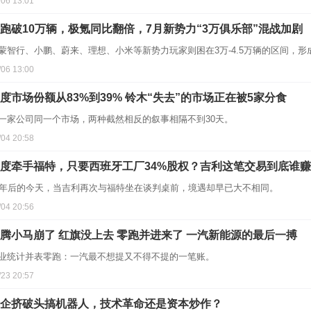
/06 13:01
跑破10万辆，极氪同比翻倍，7月新势力“3万俱乐部”混战加剧
蒙智行、小鹏、蔚来、理想、小米等新势力玩家则困在3万-4.5万辆的区间，
/06 13:00
度市场份额从83%到39% 铃木“失去”的市场正在被5家分食
一家公司同一个市场，两种截然相反的叙事相隔不到30天。
/04 20:58
度牵手福特，只要西班牙工厂34%股权？吉利这笔交易到底谁
6年后的今天，当吉利再次与福特坐在谈判桌前，境遇却早已大不相同。
/04 20:56
腾小马崩了 红旗没上去 零跑并进来了 一汽新能源的最后一搏
业统计并表零跑：一汽最不想提又不得不提的一笔账。
/23 20:57
企挤破头搞机器人，技术革命还是资本炒作？