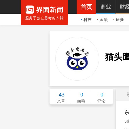
首页
商业
财
科技
金融
证券
猫头
43
0
0
文章
面粉
评论
东
3