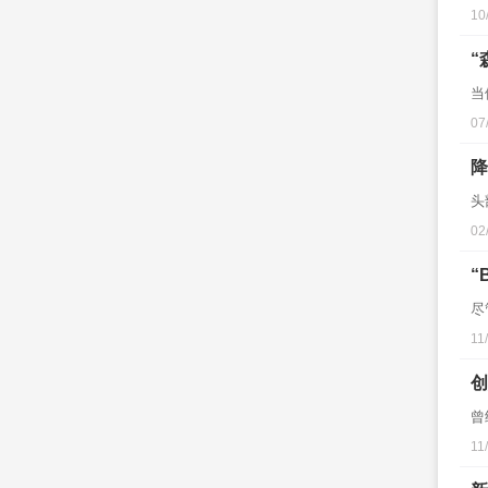
10
“
当
07
降
头
02
“
尽
11
创
曾
11