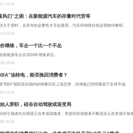
/27 15:15
森风们”之困：在新能源汽车的存量时代苦等
供大于需时，去库存的必要性才开始显现，汽车经销商目前还需静待黎明。
/13 15:02
价继续，车企一个比一个不怂
部新能源车企在2024年增速承压。
/26 16:30
BBA”油转电，能否挽回消费者？
管“BBA”现阶段在国内的销量仍呈上涨态势，但增速已经明显低于全球市场。
/23 13:12
始人辞职，硅谷自动驾驶或迎变局
经的引领者向后倒退正在变成追随者，而曾经的追随者不断进步正在变成引领
/20 15:50