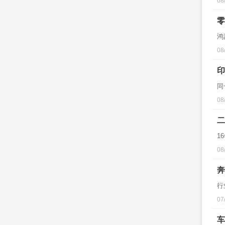
08
零
鸿
08
印
同
08
二
1
08
奔
行
07
车