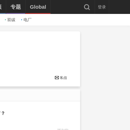
频
专题
Global
登录
双碳
电厂
私信
”？