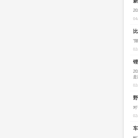
新
2
04
比
“
02
锂
2
是
02
野
对
02
车
解