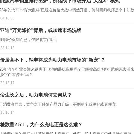
能源汽车销量排行出炉，价格战下市场开启“大乱斗”模式
023年的汽车市场“大乱斗”已经在价格大战中悄然开启，何时回归秩序是个未知
/04 10:58
亚迪“万元降价”背后，或加速市场洗牌
限时降价促销而已，仅限北京门店”。
/28 14:13
价居高不下，钠电将成为动力电池市场的“新宠”？
023年汽车行业会迎来钠离子电池的装机应用吗？已经被高价“锂”折腾的死去
那个“白衣骑士”吗？
/22 13:17
蛮生长之后，动力电池何去何从？
于消费者而言，竞争之下伴随产品力升级，买到的车或更好或更便宜。
/15 16:14
桩数量2.5:1，为什么充电还是这么难？
决地理位置的最好方法莫过于私人充电桩。然而，私人充电桩仍然是行业难题