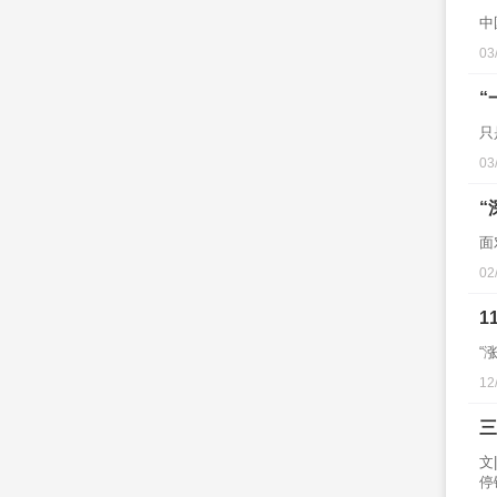
中
03
“
只
03
“
面
02
1
“
12
三
文
停