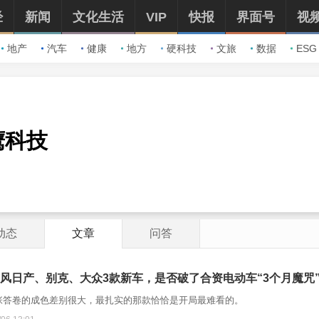
经
新闻
文化生活
VIP
快报
界面号
视
地产
汽车
健康
地方
硬科技
文旅
数据
ESG
鹰科技
动态
文章
问答
风日产、别克、大众3款新车，是否破了合资电动车“3个月魔咒
张答卷的成色差别很大，最扎实的那款恰恰是开局最难看的。