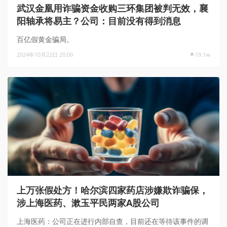
武汉金凰用诈骗资金收购三环集团被判无效，襄
阳轴承将易主？公司：目前没有得到消息
百亿假黄金骗局。
2024年10月22日 20:00
19.1w
上万张假处方！哈尔滨四家药店涉嫌欺诈骗保，
涉上海医药、漱玉平民两家A股公司
上海医药：公司正在进行内部自查，目前还在等待该事件的调