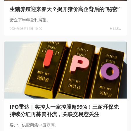
生猪养殖迎来春天？揭开猪价高企背后的“秘密”
猪企下半年盈利展望。
2024年08月14日 10:00
12.5w
IPO雷达｜实控人一家控股超99%！三耐环保先
持续分红再募资补流，关联交易惹关注
客户、供应商集中度双高。