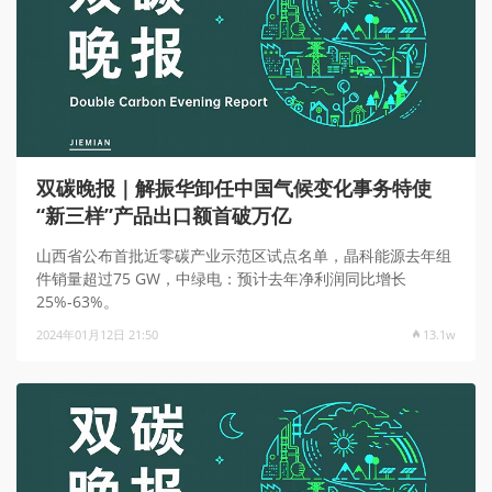
双碳晚报｜解振华卸任中国气候变化事务特使
“新三样”产品出口额首破万亿
山西省公布首批近零碳产业示范区试点名单，晶科能源去年组
件销量超过75 GW，中绿电：预计去年净利润同比增长
25%-63%。
2024年01月12日 21:50
13.1w