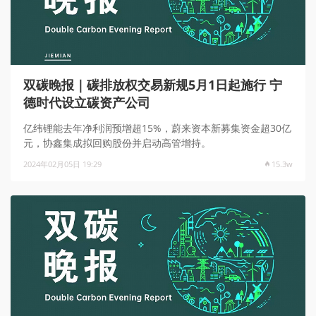
双碳晚报｜碳排放权交易新规5月1日起施行 宁
德时代设立碳资产公司
亿纬锂能去年净利润预增超15%，蔚来资本新募集资金超30亿
元，协鑫集成拟回购股份并启动高管增持。
2024年02月05日 19:29
15.3w