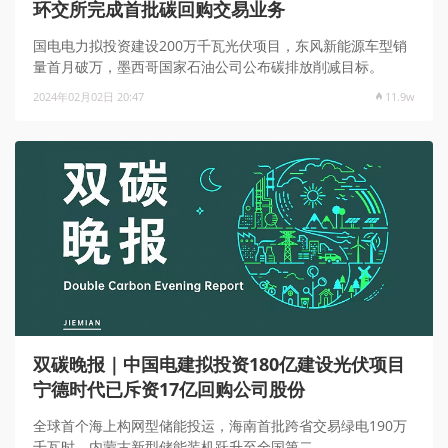
环交所完成首批碳回购交易业务
国电电力拟投资建设200万千瓦光伏项目，东风新能源车型销
量首月破万，墨西哥国家石油公司公布碳排放削减目标。
2024年02月02日 20:47
11.9w
双碳晚报｜中国电建拟投资180亿建设光伏项目
宁德时代已斥资17亿回购公司股份
全球首个海上构网型储能投运，海南首批跨省交易绿电190万
千瓦时，内蒙古新型储能装机跃升至全国第二。