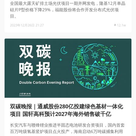
全国最大露天矿排土场光伏项目一期并网发电，隆基12月单晶
硅片P型价格下降29%，福能股份将合作开发分布式光伏项
目。
2023年12月26日 21:27
12.1w
双碳晚报｜通威股份280亿投建绿色基材一体化
项目 国轩高科预计2027年海外销售破千亿
长安汽车与赣锋锂业推进半固态电池研发合资项目，国内首套
百万吨级氢基竖炉项目点火投产，海南启动6万吨碳捕集利用