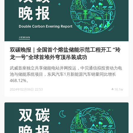
双碳晚报｜全国首个熔盐储能示范工程开工 “玲
龙一号”全球首堆外穹顶吊装成功
武威首座独立共享储能电站并网投运，中贝通信拟投资动力电
池与储能系统项目，东风汽车1月新能源汽车销量同比增长
468.12%。
2024年02月06日 22:53
16.1w