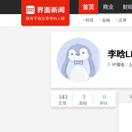
首页
商业
财
科技
金融
证券
李晗L
IP属地：
143
3
0
文章
面粉
评论