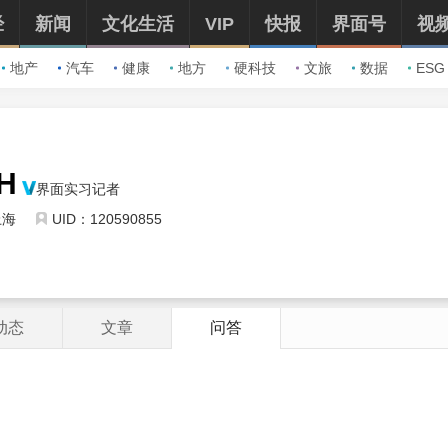
经
新闻
文化生活
VIP
快报
界面号
视
地产
汽车
健康
地方
硬科技
文旅
数据
ESG
H
界面实习记者
上海
UID：120590855
动态
文章
问答