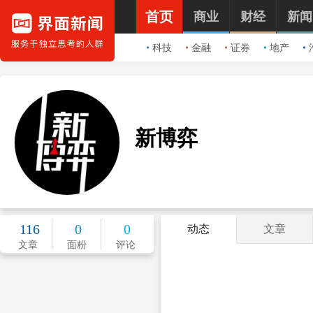
首页
商业
财经
新闻
科技
金融
证券
地产
新博弈
116
0
0
动态
文章
文章
面粉
评论