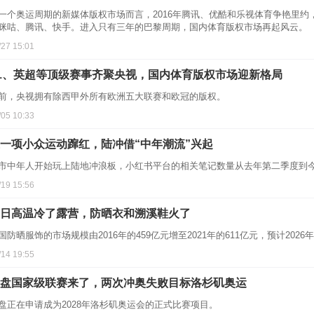
一个奥运周期的新媒体版权市场而言，2016年腾讯、优酷和乐视体育争艳里约，
咪咕、腾讯、快手。进入只有三年的巴黎周期，国内体育版权市场再起风云。
/27 15:01
1、英超等顶级赛事齐聚央视，国内体育版权市场迎新格局
前，央视拥有除西甲外所有欧洲五大联赛和欧冠的版权。
/05 10:33
一项小众运动蹿红，陆冲借“中年潮流”兴起
市中年人开始玩上陆地冲浪板，小红书平台的相关笔记数量从去年第二季度到今
/19 15:56
日高温冷了露营，防晒衣和溯溪鞋火了
国防晒服饰的市场规模由2016年的459亿元增至2021年的611亿元，预计2026
/14 19:55
盘国家级联赛来了，两次冲奥失败目标洛杉矶奥运
盘正在申请成为2028年洛杉矶奥运会的正式比赛项目。