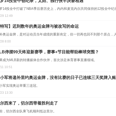
罗14投全中创纪录，太阳、独行侠半决赛相遇
罗14投全中打破了NBA季后赛历史上，内内和麦克内尔共同保持的12投全中纪
/29 12:49
特写】迟到数年的奥运金牌与被改写的命运
补奥运金牌，是对运动员当年成绩的重新肯定，但一切再也回不到那个原点，
/28 8:00
LB停摆99天终迎新赛季，赛事+节目能帮助棒球突围？
果成为MLB新的转播媒体合作伙伴，首次涉足体育赛事直播领域。
/11 10:51
小军将递补里约奥运金牌，没有比赛的日子已连续三天奖牌入账
小军实现奥运举重三连冠。
/23 13:30
尔西来了，切尔西带着胜利走了
前，切尔西全队乘飞机顺利抵达里尔。