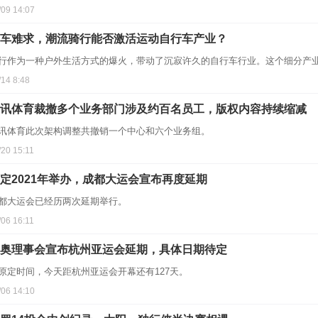
/09 14:07
车难求，潮流骑行能否激活运动自行车产业？
行作为一种户外生活方式的爆火，带动了沉寂许久的自行车行业。这个细分产
/14 8:48
讯体育裁撤多个业务部门涉及约百名员工，版权内容持续缩减
讯体育此次架构调整共撤销一个中心和六个业务组。
/20 15:11
定2021年举办，成都大运会宣布再度延期
都大运会已经历两次延期举行。
/06 16:11
奥理事会宣布杭州亚运会延期，具体日期待定
原定时间，今天距杭州亚运会开幕还有127天。
/06 14:10