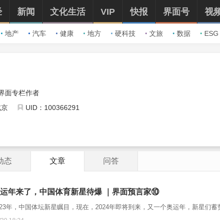
经
新闻
文化生活
VIP
快报
界面号
视
地产
汽车
健康
地方
硬科技
文旅
数据
ESG
界面专栏作者
北京
UID：100366291
动态
文章
问答
运年来了，中国体育新星待爆 ｜界面预言家⑩
023年，中国体坛新星瞩目，现在，2024年即将到来，又一个奥运年，新星们