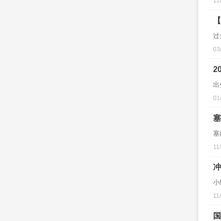
12
【
过
03
2
出
01
塞
塞
11
冲
小
11
国