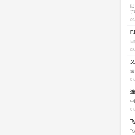
以
了
09
F
目
08
又
城
07
连
中
07
飞
飞