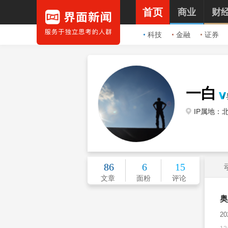
首页
商业
财
科技
金融
证券
一白
IP属地：
86
6
15
文章
面粉
评论
奥
2