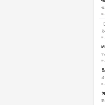
保
保
04
【
递
04
M
苹
04
吕
吕
03
切
赛