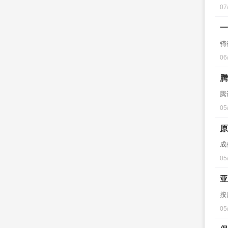
07
一
骑
06
腾
腾
05
原
成
05
亚
按
05