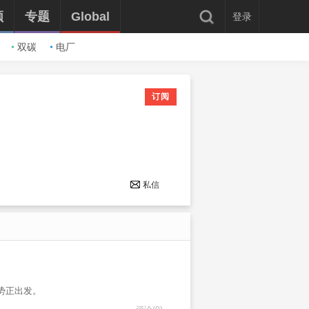
频
专题
Global
登录
双碳
电厂
订阅
私信
蓄势正出发。