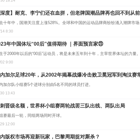
/30 18:24
深度】耐克、李宁们还在血拼，但老牌国潮品牌再也回不到从前
去十年中，国潮关注度上涨528%。全球和中国的运动品牌商纷纷涌入潮牌市
/14 8:30
023年中国体坛“00后”值得期待 ｜界面预言家㉓
生于2000年以后的“00后”运动员，将是未来五年到十年，主宰世界体坛的力量
/02 9:00
内加尔足球20年，从2002年揭幕战爆冷击败卫冕冠军到淘汰赛
内加尔队小组赛5个进球分别由5名不同的球员打进。
/30 13:43
刺晋级名额，世界杯小组赛两轮战罢三队出线、两队出局
组赛最后一轮，同组两场同时开球。
/29 12:00
内版权市场再迎新玩家，巴黎周期捉对厮杀？